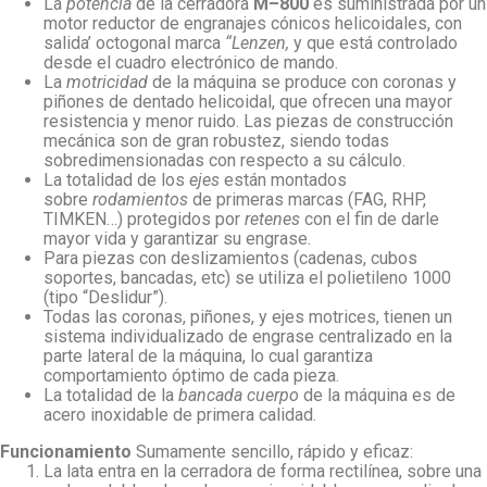
La
potencia
de la cerradora
M–800
es suministrada por un
motor reductor de engranajes cónicos helicoidales, con
salida’ octogonal marca
“Lenzen,
y que está controlado
desde el cuadro electrónico de mando.
La
motricidad
de la máquina se produce con coronas y
piñones de dentado helicoidal, que ofrecen una mayor
resistencia y menor ruido. Las piezas de construcción
mecánica son de gran robustez, siendo todas
sobredimensionadas con respecto a su cálculo.
La totalidad de los
ejes
están montados
sobre
rodamientos
de primeras marcas (FAG, RHP,
TIMKEN…) protegidos por
retenes
con el fin de darle
mayor vida y garantizar su engrase.
Para piezas con deslizamientos (cadenas, cubos
soportes, bancadas, etc) se utiliza el polietileno 1000
(tipo “Deslidur”).
Todas las coronas, piñones, y ejes motrices, tienen un
sistema individualizado de engrase centralizado en la
parte lateral de la máquina, lo cual garantiza
comportamiento óptimo de cada pieza.
La totalidad de la
bancada cuerpo
de la máquina es de
acero inoxidable de primera calidad.
Funcionamiento
Sumamente sencillo, rápido y eficaz:
La lata entra en la cerradora de forma rectilínea, sobre una