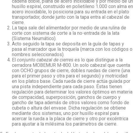
cadena doble, plana de acero inoxidable y por medio de un
husillo espiral, construido en polietileno 1.000 con alma en
acero inoxidable, lo posiciona para su entrada en el plato
transportador, donde junto con la tapa entra al cabezal de
cierre.
La tapa sale del alimentador por medio de una rulina de
corte con sistema de corte a la no-entrada de la lata
(Sistema Neumático).
Acto seguido la tapa se deposita en la guía de tapas y
pasa al marcador que la troquela (marca con los códigos o
nombres seleccionados).
El
conjunto cabezal de cierres
es lo que distingue a la
cerradora MOBEMUR M-800. Un solo cabezal que cuenta
con OCHO grupos de cierre, dobles ruedas de cierre (una
para el primer paso y otra para el segundo) y motricidad
en los platos base. Cada rueda de cierre actúa guiada por
una pista independiente para cada paso. Éstas tienen
regulación para determinar los valores óptimos en materia
de compacidad, superposición, ganchos de cuerpo y
gancho de tapa además de otros valores como fondo de
cubeta o altura del envase. Dicha regulación se obtiene
mediante dos sistemas, uno por husillo espiral para
acercar la rueda a la placa de cierre y otro por excéntrica
para ajustar a la milésima los parámetros de cierre.