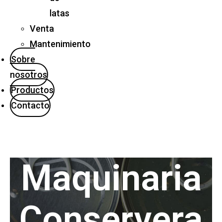
latas
Venta
Mantenimiento
Sobre
nosotros
Productos
Contacto
Maquinaria
Conservera