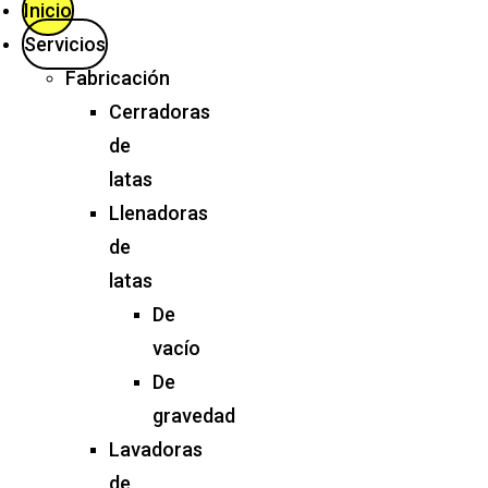
Inicio
Servicios
Fabricación
Cerradoras
de
latas
Llenadoras
de
latas
De
vacío
De
gravedad
Lavadoras
de