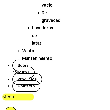
vacío
De
gravedad
Lavadoras
de
latas
Venta
Mantenimiento
Sobre
nosotros
Productos
Contacto
Menu