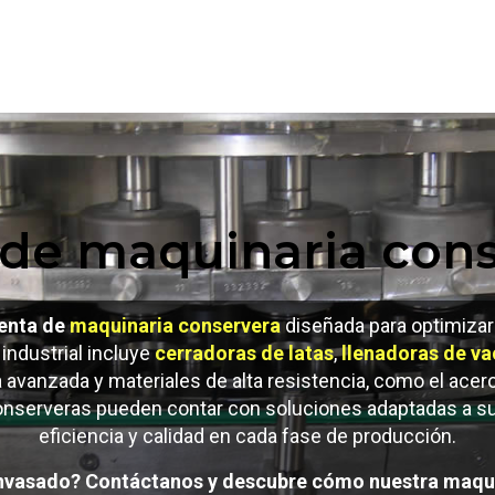
 de maquinaria cons
enta de
maquinaria conservera
diseñada para optimizar
 industrial incluye
cerradoras de latas
,
llenadoras de va
a avanzada y materiales de alta resistencia, como el acer
nserveras pueden contar con soluciones adaptadas a su
eficiencia y calidad en cada fase de producción.
 envasado? Contáctanos y descubre cómo nuestra maqui