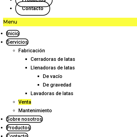
Contacto
Menu
Inicio
Servicios
Fabricación
Cerradoras de latas
Llenadoras de latas
De vacío
De gravedad
Lavadoras de latas
Venta
Mantenimiento
Sobre nosotros
Productos
Contacto