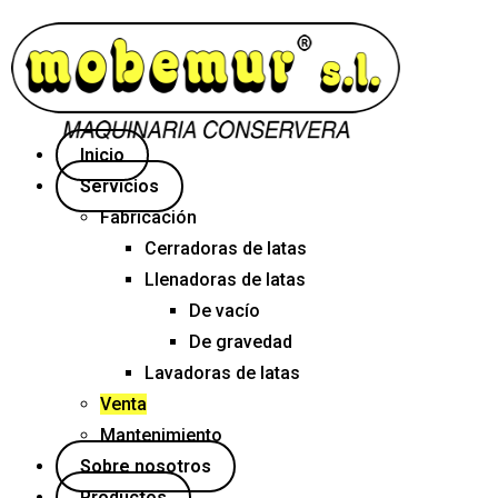
Inicio
Servicios
Fabricación
Cerradoras de latas
Llenadoras de latas
De vacío
De gravedad
Lavadoras de latas
Venta
Mantenimiento
Sobre nosotros
Productos