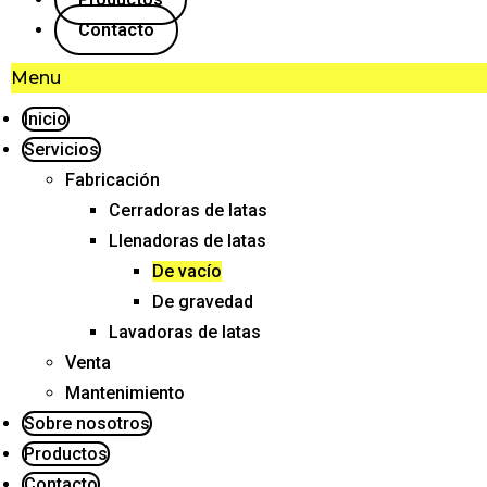
Contacto
Menu
Inicio
Servicios
Fabricación
Cerradoras de latas
Llenadoras de latas
De vacío
De gravedad
Lavadoras de latas
Venta
Mantenimiento
Sobre nosotros
Productos
Contacto