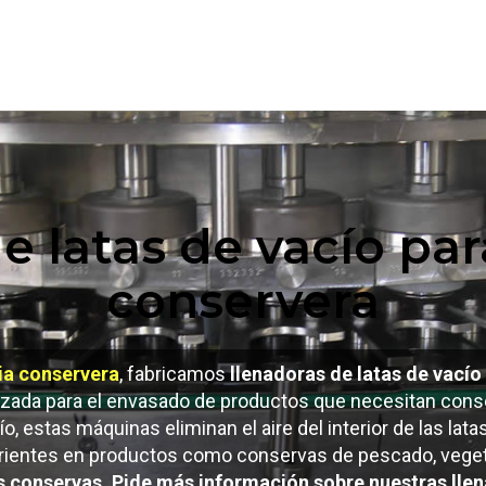
e latas de vacío para
conservera
ia conservera
, fabricamos
llenadoras de latas de vacío
nzada para el envasado de productos que necesitan conse
o, estas máquinas eliminan el aire del interior de las lata
nutrientes en productos como conservas de pescado, veget
s conservas. Pide más información sobre nuestras llen