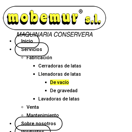
Inicio
Servicios
Fabricación
Cerradoras de latas
Llenadoras de latas
De vacío
De gravedad
Lavadoras de latas
Venta
Mantenimiento
Sobre nosotros
Productos