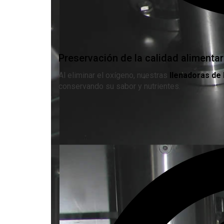
Preservación de la calidad alimentar
Al eliminar el oxígeno, nuestras
llenadoras de 
conservando su sabor y nutrientes.