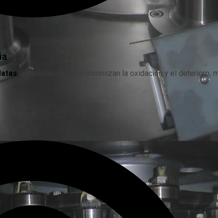
ia
latas
llenadoras de latas minimizan la oxidación y el deterioro, 