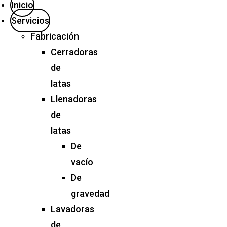
Inicio
Servicios
Fabricación
Cerradoras
de
latas
Llenadoras
de
latas
De
vacío
De
gravedad
Lavadoras
de