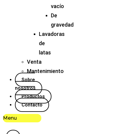
vacío
De
gravedad
Lavadoras
de
latas
Venta
Mantenimiento
Sobre
nosotros
Productos
Contacto
Menu